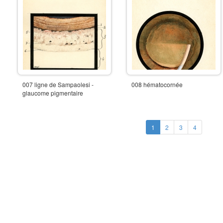
007 ligne de Sampaolesi -
008 hématocornée
glaucome pigmentaire
(current)
(current)
(current)
(current)
1
2
3
4